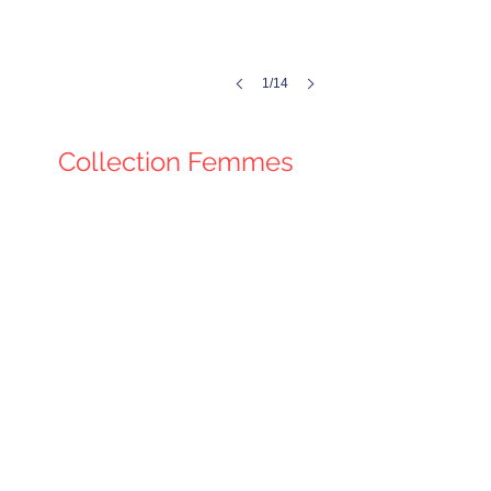
1/14
Polo "Leeds"
Collection Femmes
Impression:
Du
XS
au
XL
/
31€